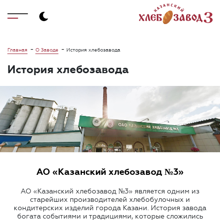
-
-
Главная
О Заводе
История хлебозавода
История хлебозавода
АО «Казанский хлебозавод №3»
АО «Казанский хлебозавод №3» является одним из
старейших производителей хлебобулочных и
кондитерских изделий города Казани. История завода
богата событиями и традициями, которые сложились