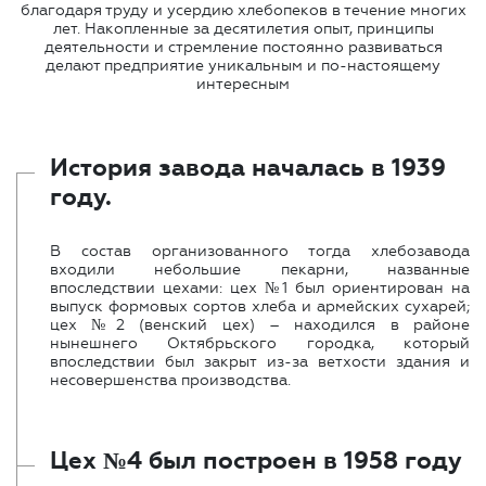
благодаря труду и усердию хлебопеков в течение многих
лет. Накопленные за десятилетия опыт, принципы
деятельности и стремление постоянно развиваться
делают предприятие уникальным и по-настоящему
интересным
История завода началась в 1939
году.
В состав организованного тогда хлебозавода
входили небольшие пекарни, названные
впоследствии цехами: цех №1 был ориентирован на
выпуск формовых сортов хлеба и армейских сухарей;
цех №2 (венский цех) – находился в районе
нынешнего Октябрьского городка, который
впоследствии был закрыт из-за ветхости здания и
несовершенства производства.
Цех №4 был построен в 1958 году