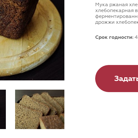
Мука ржаная хле
хлебопекарная в
ферментированны
дрожжи хлебопек
Срок годности:
4
Задат