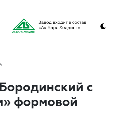
й
«Бородинский с
м» формовой