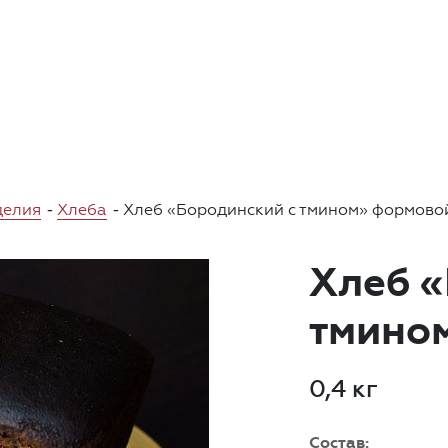
делия
-
Хлеба
-
Хлеб «Бородинский с тмином» формово
Хлеб 
тмино
0,4 кг
Состав: