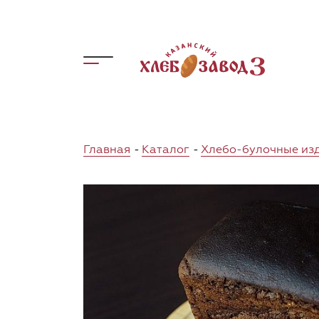
Главная
-
Каталог
-
Хлебо-булочные из