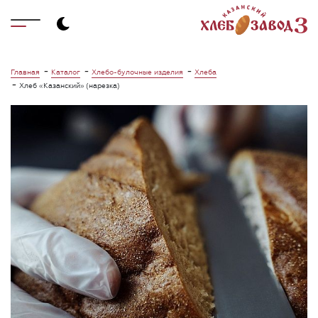
-
-
-
Главная
Каталог
Хлебо-булочные изделия
Хлеба
-
Хлеб «Казанский» (нарезка)