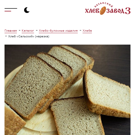
-
-
-
Главная
Каталог
Хлебо-булочные изделия
Хлеба
-
Хлеб «Сельский» (нарезка)