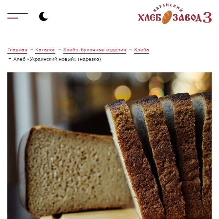
-
-
-
Главная
Каталог
Хлебо-булочные изделия
Хлеба
-
Хлеб «Украинский новый» (нарезка)