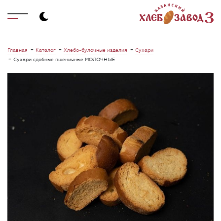
-
-
-
Главная
Каталог
Хлебо-булочные изделия
Сухари
-
Сухари сдобные пшеничные МОЛОЧНЫЕ