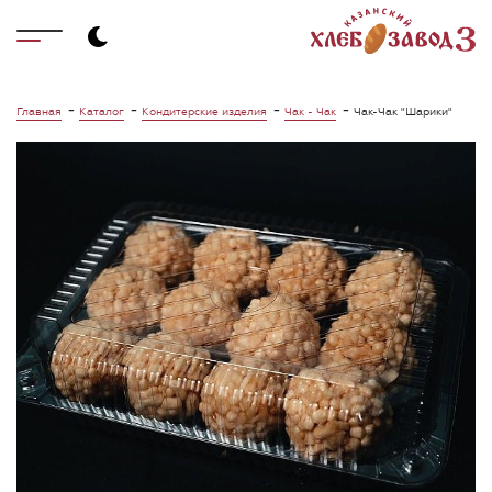
-
-
-
-
Главная
Каталог
Кондитерские изделия
Чак - Чак
Чак-Чак "Шарики"