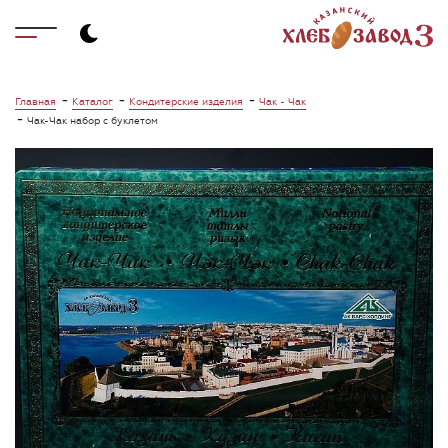
-
-
-
Главная
Каталог
Кондитерские изделия
Чак - Чак
-
Чак-Чак набор с буклетом