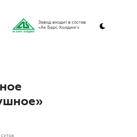
ное
ушное»
 суток