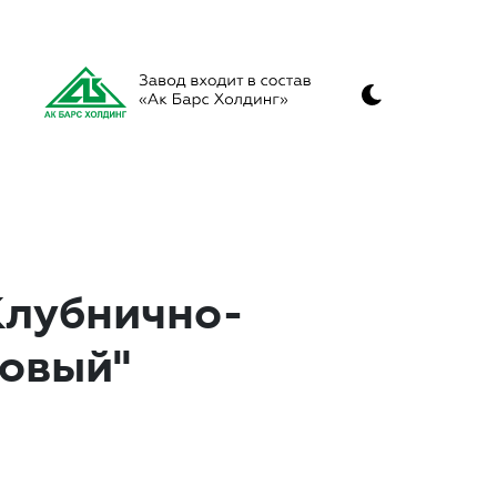
Клубнично-
товый"